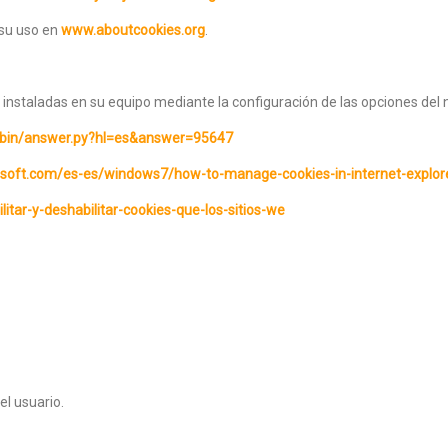
 su uso en
www.aboutcookies.org
.
s instaladas en su equipo mediante la configuración de las opciones del
e/bin/answer.py?hl=es&answer=95647
icrosoft.com/es-es/windows7/how-to-manage-cookies-in-internet-explor
ilitar-y-deshabilitar-cookies-que-los-sitios-we
el usuario.