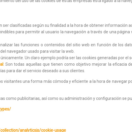
imiento del uso de las cookies de estas empresas está ligado a la navega
n ser clasificadas según su finalidad a la hora de obtener información a
cindibles para permitir al usuario la navegación a través de una pági
onalizar las funciones o contenidos del sitio web en función de los d
el navegador usado para visitar la web.
os únicamente. Un claro ejemplo podría ser las cookies generadas por el 
al
: Son todas aquellas que tienen como objetivo mejorar la eficacia de l
ías para dar el servicio deseado a sus clientes.
os visitantes una forma más cómoda y eficiente a la hora de navegar po
ticas como publicitarias, así como su administración y configuración se p
types/
collection/analyticsjs/cookie-usage