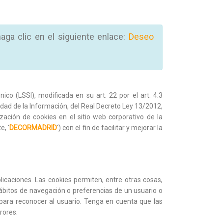
aga clic en el siguiente enlace:
Deseo
co (LSSI), modificada en su art. 22 por el art. 4.3
iedad de la Información, del Real Decreto Ley 13/2012,
ación de cookies en el sitio web corporativo de la
e, '
DECORMADRID
') con el fin de facilitar y mejorar la
icaciones. Las cookies permiten, entre otras cosas,
 hábitos de navegación o preferencias de un usuario o
 para reconocer al usuario. Tenga en cuenta que las
rores.